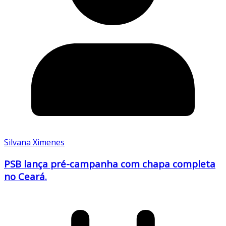
Silvana Ximenes
PSB lança pré-campanha com chapa completa
no Ceará.