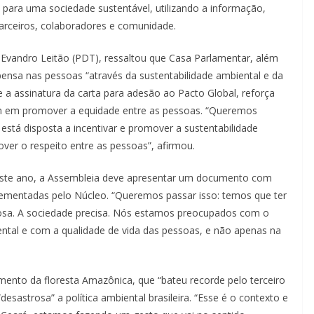
para uma sociedade sustentável, utilizando a informação,
parceiros, colaboradores e comunidade.
 Evandro Leitão (PDT), ressaltou que Casa Parlamentar, além
e pensa nas pessoas “através da sustentabilidade ambiental e da
 a assinatura da carta para adesão ao Pacto Global, reforça
m em promover a equidade entre as pessoas. “Queremos
stá disposta a incentivar e promover a sustentabilidade
er o respeito entre as pessoas”, afirmou.
deste ano, a Assembleia deve apresentar um documento com
ementadas pelo Núcleo. “Queremos passar isso: temos que ter
osa. A sociedade precisa. Nós estamos preocupados com o
ental e com a qualidade de vida das pessoas, e não apenas na
nto da floresta Amazônica, que “bateu recorde pelo terceiro
esastrosa” a política ambiental brasileira. “Esse é o contexto e