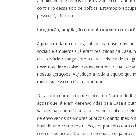
a realidade que temos no País. Aqui no estado d
contrário desse tipo de política. Estamos preocu
pessoas”, afirmou.
Integração, ampliação e monitoramento de açõ
A primeira-dama do Legislativo cearense, Cristian
sociais e ambientais já eram realizadas na Casa, 
ela, o Núcleo chega com a característica de integ
devemos desenvolver ações para entrar na colabo
nossas gerações. Agradeço a toda a equipe que in
muito sucesso na Casa”, pontuou.
De acordo com a coordenadora do Núcleo de Respo
ações que já eram desenvolvidas pela Casa a outr
valores para beneficiar a sociedade local e o m
de envolver os servidores públicos, dando-lhes o
final do ano como resultado, um portfólio com 
com essas ações. Que esse momento seja proveit