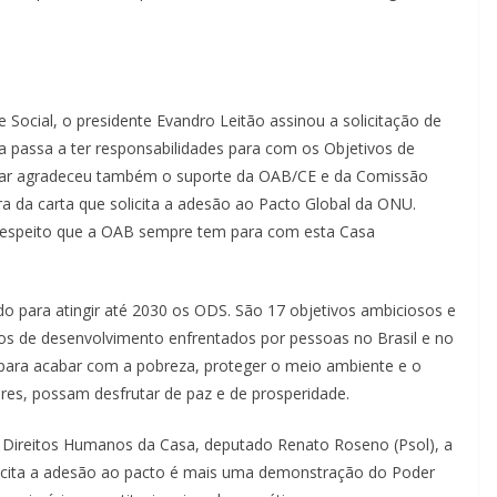
Social, o presidente Evandro Leitão assinou a solicitação de
 passa a ter responsabilidades para com os Objetivos de
tar agradeceu também o suporte da OAB/CE e da Comissão
ura da carta que solicita a adesão ao Pacto Global da ONU.
o respeito que a OAB sempre tem para com esta Casa
do para atingir até 2030 os ODS. São 17 objetivos ambiciosos e
ios de desenvolvimento enfrentados por pessoas no Brasil e no
para acabar com a pobreza, proteger o meio ambiente e o
ares, possam desfrutar de paz e de prosperidade.
 Direitos Humanos da Casa, deputado Renato Roseno (Psol), a
solicita a adesão ao pacto é mais uma demonstração do Poder