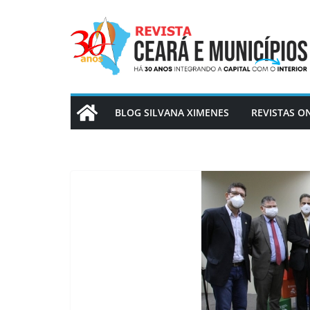
Pular
para
o
conteúdo
BLOG SILVANA XIMENES
REVISTAS O