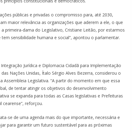
s princípios constitucionais e democráticos.
zações públicas e privadas o compromisso para, até 2030,
ham maior relevância as organizações que aderem a ele, o que
 a primeira-dama do Legislativo, Cristiane Leitão, por estarmos
e tem sensibilidade humana e social”, apontou o parlamentar.
 Integração Jurídica e Diplomacia Cidadã para Implementação
das Nações Unidas, Ítalo Sérgio Alves Bezerra, considerou o
a Assembleia Legislativa. “A partir do momento em que essa
bal, de tentar atingir os objetivos do desenvolvimento
ativa se expanda para todas as Casas legislativas e Prefeituras
l cearense”, reforçou.
ata-se de uma agenda mais do que importante, necessária e
jar para garantir um futuro sustentável para as próximas