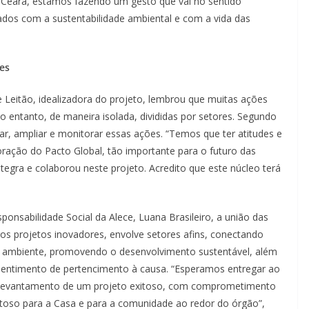
o Ceará, estamos fazendo um gesto que vai no sentido
pados com a sustentabilidade ambiental e com a vida das
es
e Leitão, idealizadora do projeto, lembrou que muitas ações
no entanto, de maneira isolada, divididas por setores. Segundo
rar, ampliar e monitorar essas ações. “Temos que ter atitudes e
ração do Pacto Global, tão importante para o futuro das
tegra e colaborou neste projeto. Acredito que este núcleo terá
nsabilidade Social da Alece, Luana Brasileiro, a união das
os projetos inovadores, envolve setores afins, conectando
eio ambiente, promovendo o desenvolvimento sustentável, além
 sentimento de pertencimento à causa. “Esperamos entregar ao
o levantamento de um projeto exitoso, com comprometimento
oso para a Casa e para a comunidade ao redor do órgão”,