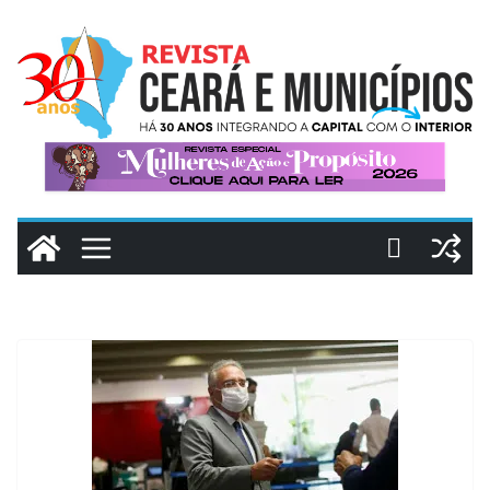
Pular
para
o
conteúdo