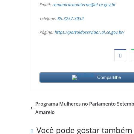
Email:
comunicacaointerna@al.ce.gov.br
Telefone:
85.3257.3032
Página:
https://portaldoservidor.al.ce.gov.br/
Compartilhe
Programa Mulheres no Parlamento Setem
Amarelo
Você pode gostar também