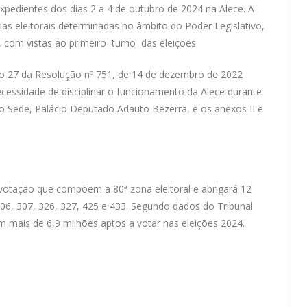
xpedientes dos dias 2 a 4 de outubro de 2024 na Alece. A
as eleitorais determinadas no âmbito do Poder Legislativo,
), com vistas ao primeiro turno das eleições.
igo 27 da Resolução nº 751, de 14 de dezembro de 2022
cessidade de disciplinar o funcionamento da Alece durante
cio Sede, Palácio Deputado Adauto Bezerra, e os anexos II e
s
 votação que compõem a 80ª zona eleitoral e abrigará 12
 306, 307, 326, 327, 425 e 433. Segundo dados do Tribunal
em mais de 6,9 milhões aptos a votar nas eleições 2024.