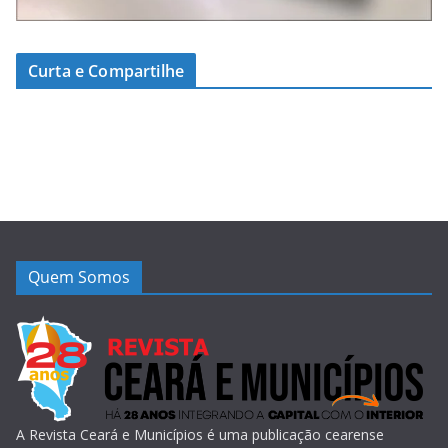
Curta e Compartilhe
Quem Somos
A Revista Ceará e Municípios é uma publicação cearense