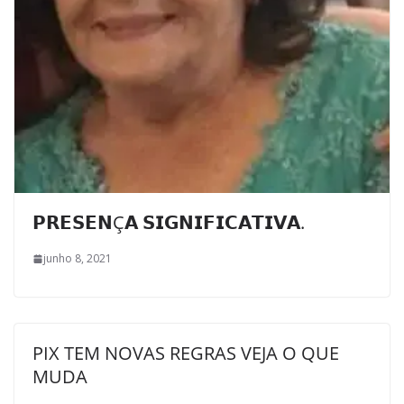
𝗣𝗥𝗘𝗦𝗘𝗡Ç𝗔 𝗦𝗜𝗚𝗡𝗜𝗙𝗜𝗖𝗔𝗧𝗜𝗩𝗔.
junho 8, 2021
PIX TEM NOVAS REGRAS VEJA O QUE
MUDA