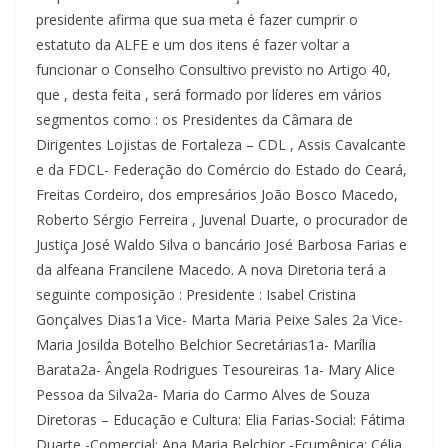
presidente afirma que sua meta é fazer cumprir o
estatuto da ALFE e um dos itens é fazer voltar a
funcionar o Conselho Consultivo previsto no Artigo 40,
que , desta feita , será formado por líderes em vários
segmentos como : os Presidentes da Câmara de
Dirigentes Lojistas de Fortaleza – CDL , Assis Cavalcante
e da FDCL- Federação do Comércio do Estado do Ceará,
Freitas Cordeiro, dos empresários João Bosco Macedo,
Roberto Sérgio Ferreira , Juvenal Duarte, o procurador de
Justiça José Waldo Silva o bancário José Barbosa Farias e
da alfeana Francilene Macedo. A nova Diretoria terá a
seguinte composição : Presidente : Isabel Cristina
Gonçalves Dias1a Vice- Marta Maria Peixe Sales 2a Vice-
Maria Josilda Botelho Belchior Secretárias1a- Marília
Barata2a- Ângela Rodrigues Tesoureiras 1a- Mary Alice
Pessoa da Silva2a- Maria do Carmo Alves de Souza
Diretoras – Educação e Cultura: Elia Farias-Social: Fátima
Duarte -Comercial: Ana Maria Belchior -Ecumênica: Célia