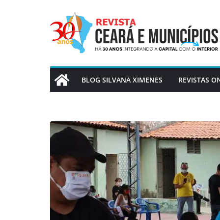
Pular
para
o
conteúdo
BLOG SILVANA XIMENES
REVISTAS O