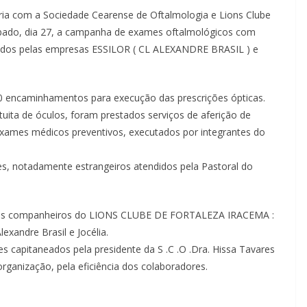
ria com a Sociedade Cearense de Oftalmologia e Lions Clube
ábado, dia 27, a campanha de exames oftalmológicos com
inados pelas empresas ESSILOR ( CL ALEXANDRE BRASIL ) e
0 encaminhamentos para execução das prescrições ópticas.
tuita de óculos, foram prestados serviços de aferição de
 exames médicos preventivos, executados por integrantes do
s, notadamente estrangeiros atendidos pela Pastoral do
am os companheiros do LIONS CLUBE DE FORTALEZA IRACEMA :
exandre Brasil e Jocélia.
es capitaneados pela presidente da S .C .O .Dra. Hissa Tavares
rganização, pela eficiência dos colaboradores.