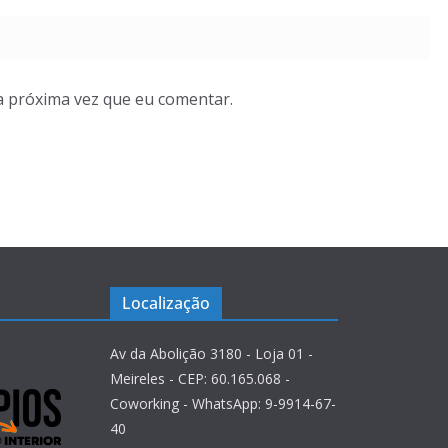
a próxima vez que eu comentar.
Localização
Av da Abolição 3180 - Loja 01 -
Meireles - CEP: 60.165.068 -
Coworking - WhatsApp: 9-9914-67-
40