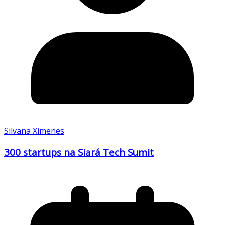
Silvana Ximenes
300 startups na Siará Tech Sumit