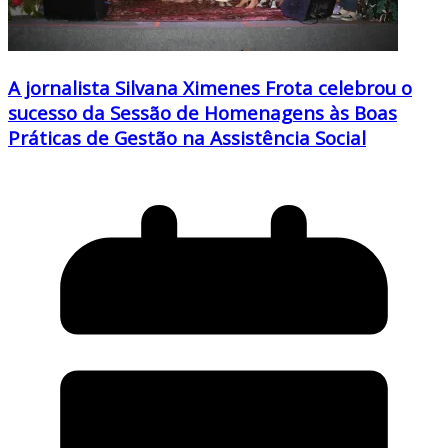
A jornalista Silvana Ximenes Frota celebrou o
sucesso da Sessão de Homenagens às Boas
Práticas de Gestão na Assistência Social