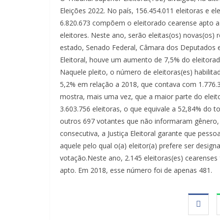
Eleições 2022. No país, 156.454.011 eleitoras e e
6.820.673 compõem o eleitorado cearense apto a vo
eleitores. Neste ano, serão eleitas(os) novas(os)
estado, Senado Federal, Câmara dos Deputados e A
Eleitoral, houve um aumento de 7,5% do eleitorad
Naquele pleito, o número de eleitoras(es) habilita
5,2% em relação a 2018, que contava com 1.776.3
mostra, mais uma vez, que a maior parte do elei
3.603.756 eleitoras, o que equivale a 52,84% do t
outros 697 votantes que não informaram gênero, 
consecutiva, a Justiça Eleitoral garante que pess
aquele pelo qual o(a) eleitor(a) prefere ser design
votação.Neste ano, 2.145 eleitoras(es) cearenses
apto. Em 2018, esse número foi de apenas 481.