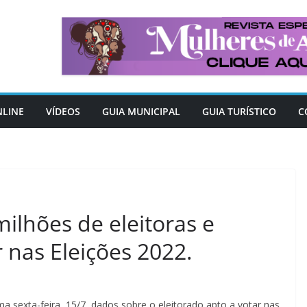
NLINE
VÍDEOS
GUIA MUNICIPAL
GUIA TURÍSTICO
C
ilhões de eleitoras e
r nas Eleições 2022.
ima sexta-feira, 15/7, dados sobre o eleitorado apto a votar nas