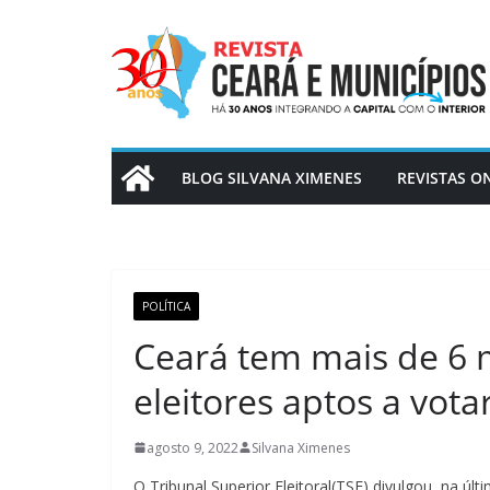
Pular
para
o
conteúdo
BLOG SILVANA XIMENES
REVISTAS O
POLÍTICA
Ceará tem mais de 6 m
eleitores aptos a vota
agosto 9, 2022
Silvana Ximenes
O Tribunal Superior Eleitoral(TSE) divulgou, na últ