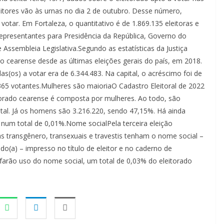
leitores vão às urnas no dia 2 de outubro. Desse número,
tar. Em Fortaleza, o quantitativo é de 1.869.135 eleitoras e
 representantes para Presidência da República, Governo do
ssembleia Legislativa.Segundo as estatísticas da Justiça
o cearense desde as últimas eleições gerais do país, em 2018.
das(os) a votar era de 6.344.483. Na capital, o acréscimo foi de
65 votantes.Mulheres são maioriaO Cadastro Eleitoral de 2022
torado cearense é composta por mulheres. Ao todo, são
otal. Já os homens são 3.216.220, sendo 47,15%. Há ainda
num total de 0,01%.Nome socialPela terceira eleição
oas transgênero, transexuais e travestis tenham o nome social –
ado(a) – impresso no título de eleitor e no caderno de
 farão uso do nome social, um total de 0,03% do eleitorado