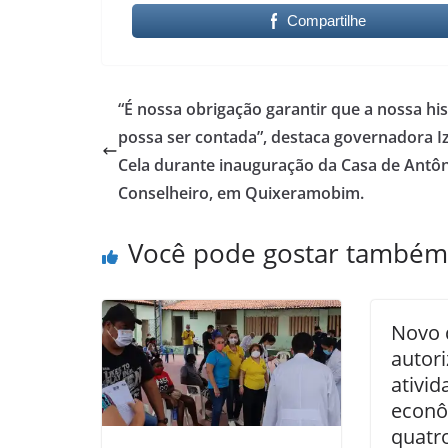
Compartilhe
“É nossa obrigação garantir que a nossa his
possa ser contada”, destaca governadora I
Cela durante inauguração da Casa de Antô
Conselheiro, em Quixeramobim.
Você pode gostar também
Novo 
autor
ativid
econô
quatr