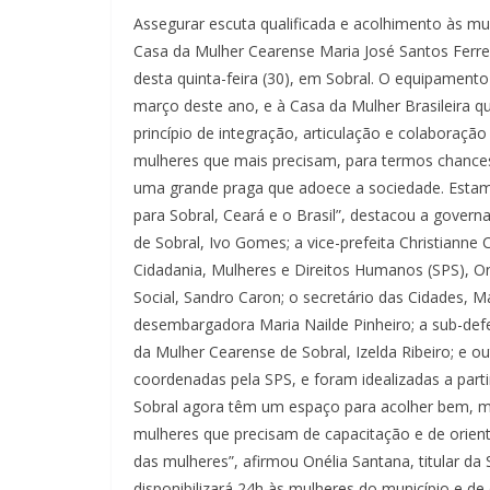
Assegurar escuta qualificada e acolhimento às mu
Casa da Mulher Cearense Maria José Santos Ferrei
desta quinta-feira (30), em Sobral. O equipament
março deste ano, e à Casa da Mulher Brasileira q
princípio de integração, articulação e colaboração
mulheres que mais precisam, para termos chances
uma grande praga que adoece a sociedade. Estamo
para Sobral, Ceará e o Brasil”, destacou a govern
de Sobral, Ivo Gomes; a vice-prefeita Christianne C
Cidadania, Mulheres e Direitos Humanos (SPS), On
Social, Sandro Caron; o secretário das Cidades, Ma
desembargadora Maria Nailde Pinheiro; a sub-def
da Mulher Cearense de Sobral, Izelda Ribeiro; e 
coordenadas pela SPS, e foram idealizadas a part
Sobral agora têm um espaço para acolher bem, ma
mulheres que precisam de capacitação e de orient
das mulheres”, afirmou Onélia Santana, titular da
disponibilizará 24h às mulheres do município e de 