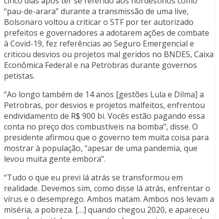
cinco dias após ter se referido aos nordestinos como
“pau-de-arara” durante a transmissão de uma live,
Bolsonaro voltou a criticar o STF por ter autorizado
prefeitos e governadores a adotarem ações de combate
à Covid-19, fez referências ao Seguro Emergencial e
criticou desvios ou projetos mal geridos no BNDES, Caixa
Econômica Federal e na Petrobras durante governos
petistas.
“Ao longo também de 14 anos [gestões Lula e Dilma] a
Petrobras, por desvios e projetos malfeitos, enfrentou
endividamento de R$ 900 bi. Vocês estão pagando essa
conta no preço dos combustíveis na bomba”, disse. O
presidente afirmou que o governo tem muita coisa para
mostrar à população, “apesar de uma pandemia, que
levou muita gente embora”.
“Tudo o que eu previ lá atrás se transformou em
realidade. Devemos sim, como disse lá atrás, enfrentar o
vírus e o desemprego. Ambos matam. Ambos nos levam a
miséria, a pobreza. […] quando chegou 2020, e apareceu