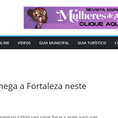
NLINE
VÍDEOS
GUIA MUNICIPAL
GUIA TURÍSTICO
C
chega a Fortaleza neste
Biomedicina (CFBM) para somar forças e ajudar quem mais