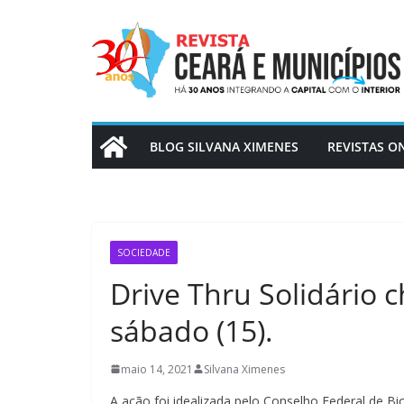
Pular
para
o
conteúdo
BLOG SILVANA XIMENES
REVISTAS O
SOCIEDADE
Drive Thru Solidário 
sábado (15).
maio 14, 2021
Silvana Ximenes
A ação foi idealizada pelo Conselho Federal de 