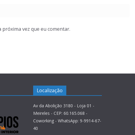
a próxima vez que eu comentar.
Localização
Av da Abolição 3180 - Loja 01 -
Meireles - CEP: 60.165.068 -
Coworking - WhatsApp: 9-9914-67-
40