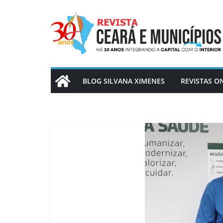
Pular
para
o
conteúdo
BLOG SILVANA XIMENES
REVISTAS O