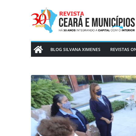
Pular
para
o
conteúdo
BLOG SILVANA XIMENES
REVISTAS O