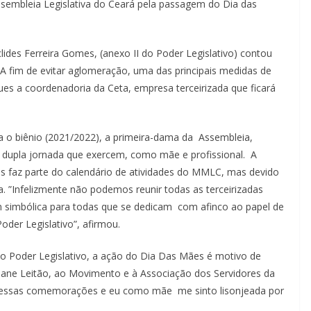
ssembleia Legislativa do Ceará pela passagem do Dia das
clides Ferreira Gomes, (anexo II do Poder Legislativo) contou
. A fim de evitar aglomeração, uma das principais medidas de
es a coordenadoria da Ceta, empresa terceirizada que ficará
o biênio (2021/2022), a primeira-dama da Assembleia,
la dupla jornada que exercem, como mãe e profissional. A
az parte do calendário de atividades do MMLC, mas devido
. ”Infelizmente não podemos reunir todas as terceirizadas
imbólica para todas que se dedicam com afinco ao papel de
der Legislativo”, afirmou.
 mo Poder Legislativo, a ação do Dia Das Mães é motivo de
iane Leitão, ao Movimento e à Associação dos Servidores da
s essas comemorações e eu como mãe me sinto lisonjeada por