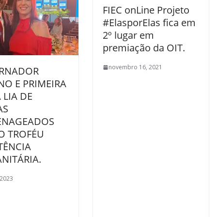
FIEC onLine Projeto
#ElasporElas fica em
2º lugar em
premiação da OIT.
novembro 16, 2021
RNADOR
NO E PRIMEIRA
LIA DE
AS
NAGEADOS
O TROFÉU
TÊNCIA
NITÁRIA.
 2023