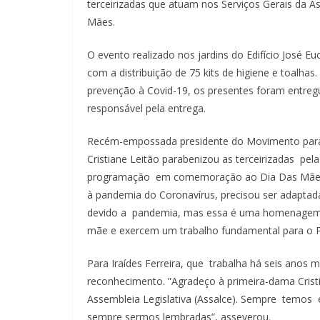
terceirizadas que atuam nos Serviços Gerais da A
Mães.
O evento realizado nos jardins do Edifício José Eu
com a distribuição de 75 kits de higiene e toalhas
prevenção à Covid-19, os presentes foram entregu
responsável pela entrega.
Recém-empossada presidente do Movimento para 
Cristiane Leitão parabenizou as terceirizadas pe
programação em comemoração ao Dia Das Mães f
à pandemia do Coronavírus, precisou ser adaptada
devido a pandemia, mas essa é uma homenagem s
mãe e exercem um trabalho fundamental para o Po
Para Iraídes Ferreira, que trabalha há seis anos
reconhecimento. ”Agradeço à primeira-dama Crist
Assembleia Legislativa (Assalce). Sempre temo
sempre sermos lembradas”, asseverou.