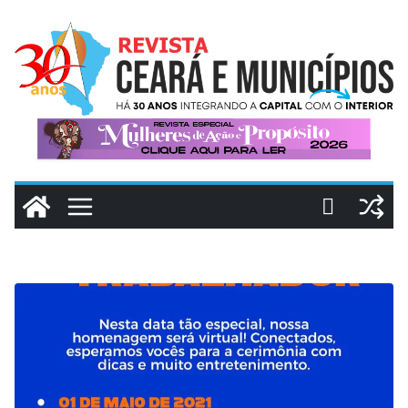
Pular
para
o
conteúdo