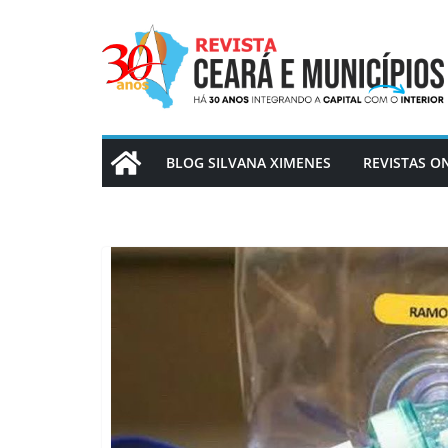
Pular
para
o
conteúdo
BLOG SILVANA XIMENES
REVISTAS O