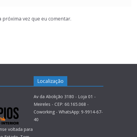
a próxima vez que eu comentar.
Localização
Av da Abolição 3180 - Loja 01 -
Meireles - CEP: 60.165.068 -
Coworking - WhatsApp: 9-9914-67-
40
nse voltada para
 do Estado. Tem